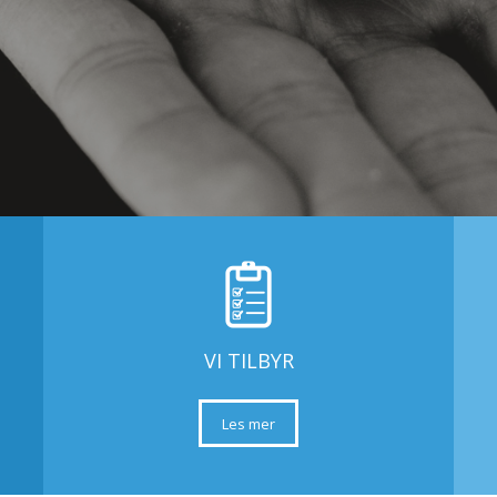
VI TILBYR
Les mer