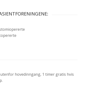
ASIENTFORENINGENE:
 stomiopererte
topererte
 utenfor hovedinngang, 1 timer gratis hvis
p.