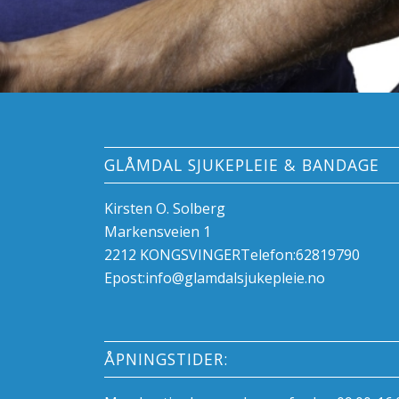
GLÅMDAL SJUKEPLEIE & BANDAGE
Kirsten O. Solberg
Markensveien 1
2212 KONGSVINGERTelefon:62819790
Epost:info@glamdalsjukepleie.no
ÅPNINGSTIDER: